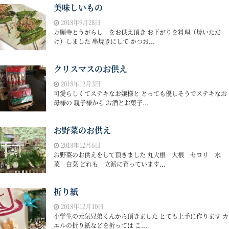
美味しいもの
2018年9月28日
万願寺とうがらし をお供え頂き お下がりを料理（焼いただ
け）しました 串焼きにして かつお...
クリスマスのお供え
2018年12月3日
可愛らしくてステキなお嬢様と とっても優しそうでステキなお
母様の 親子様から お酒とお菓子...
お野菜のお供え
2018年12月6日
お野菜のお供えをして頂きました 丸大根 大根 セロリ 水
菜 白菜 どれも 立派に育っています...
折り紙
2018年12月10日
小学生の元気兄弟くんから頂きました とても上手に作ります カ
エルの折り紙などを折っては こ...