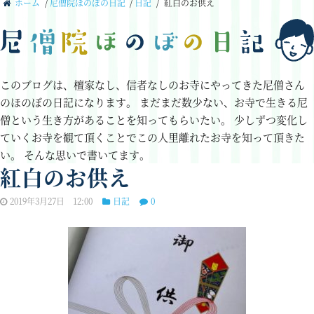
ホーム
/
尼僧院ほのぼの日記
/
日記
/
紅白のお供え
このブログは、檀家なし、信者なしのお寺にやってきた尼僧さん
のほのぼの日記になります。
まだまだ数少ない、お寺で生きる尼
僧という生き方があることを知ってもらいたい。
少しずつ変化し
ていくお寺を観て頂くことでこの人里離れたお寺を知って頂きた
い。
そんな思いで書いてます。
紅白のお供え
2019年3月27日 12:00
日記
0