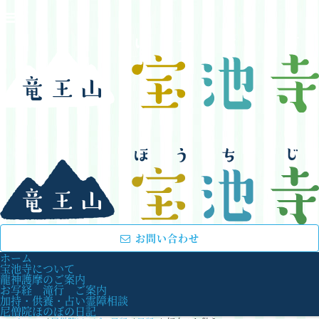
お問い合わせ
ホーム
宝池寺について
龍神護摩のご案内
お写経 滝行 ご案内
加持・供養・占い霊障相談
尼僧院ほのぼの日記