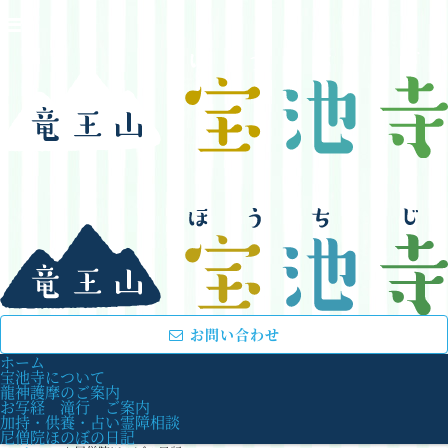
お問い合わせ
ホーム
宝池寺について
龍神護摩のご案内
お写経 滝行 ご案内
加持・供養・占い霊障相談
尼僧院ほのぼの日記