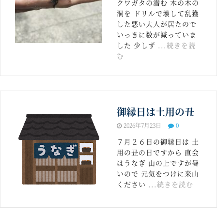
クワガタの潜む 木の木の
洞を ドリルで壊して乱獲
した悪い大人が居たので
いっきに数が減っていま
した 少しず
...続きを読
む
御縁日は土用の丑
2026年7月23日
0
７月２６日の御縁日は 土
用の丑の日ですから 直会
はうなぎ 山の上ですが暑
いので 元気をつけに来山
ください
...続きを読む