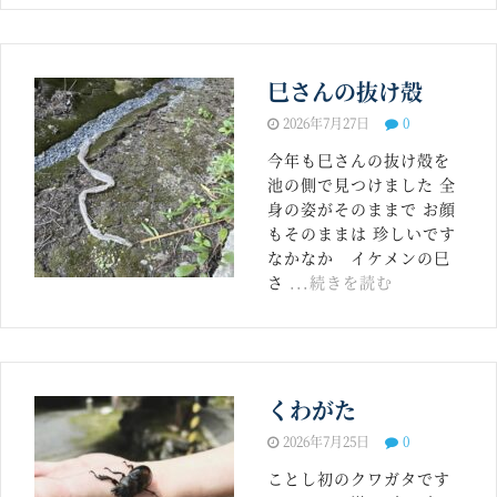
巳さんの抜け殻
2026年7月27日
0
今年も巳さんの抜け殻を
池の側で見つけました 全
身の姿がそのままで お顔
もそのままは 珍しいです
なかなか イケメンの巳
さ
...続きを読む
くわがた
2026年7月25日
0
ことし初のクワガタです