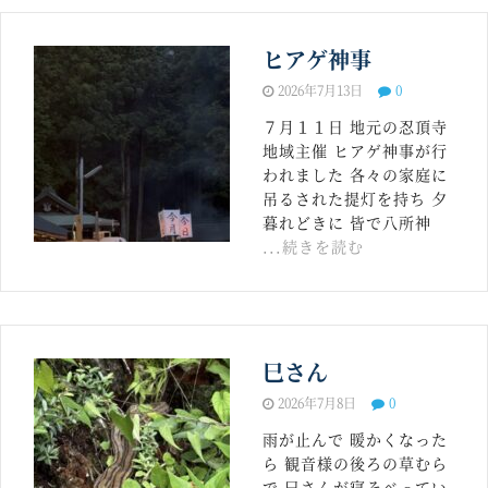
ヒアゲ神事
2026年7月13日
0
７月１１日 地元の忍頂寺
地域主催 ヒアゲ神事が行
われました 各々の家庭に
吊るされた提灯を持ち 夕
暮れどきに 皆で八所神
...続きを読む
巳さん
2026年7月8日
0
雨が止んで 暖かくなった
ら 観音様の後ろの草むら
で 巳さんが寝そべってい