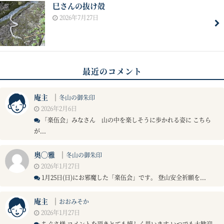
巳さんの抜け殻
2026年7月27日
最近のコメント
庵主
｜
冬山の御朱印
2026年2月6日
「楽伍会」みなさん 山の中を楽しそうに歩かれる姿に こちら
が...
奥◯雅
｜
冬山の御朱印
2026年1月27日
1月25日(日)にお邪魔した「楽伍会」です。 登山安全祈願を...
庵主
｜
おおみそか
2026年1月27日
ちぐさ様 コメントを頂きとても嬉しく思います いつでも大歓迎...