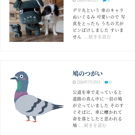
デリ丸という 車のキャラ
ぬいぐるみ 可愛いので 写
真をとったら うちの犬が
ピンぼけしました すいま
せん
...続きを読む
鳩のつがい
2026年7月29日
0
公道を車で走っていると
道路の真ん中に一羽の鳩
が立っていました そのす
ぐそばに、車に轢かれて
命を落としたと思われる
鳩
...続きを読む