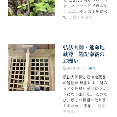
ました シマヘビで毒はな
く カエルやネズミを食べ
て
...続きを読む
弘法大師・延命地
蔵尊 鐘紐奉納の
お願い
2026年7月6日
0
弘法大師様と延命地蔵尊
の鐘紐が 風雨により傷み
カビや色褪せが目立つよ
うになりました。 このた
び、新しい鐘紐へ取り替
えるため ご奉納
...続き
を読む