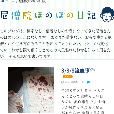
ホーム
/
尼僧院ほのぼの日記
このブログは、檀家なし、信者なしのお寺にやってきた尼僧さん
のほのぼの日記になります。
まだまだ数少ない、お寺で生きる尼
僧という生き方があることを知ってもらいたい。
少しずつ変化し
ていくお寺を観て頂くことでこの人里離れたお寺を知って頂きた
い。
そんな思いで書いてます。
8/8/8流血事件
NEW
2026年8月8日
0
令和８年８月８日 八大さ
んにとって素晴らしい日
なのに 流血事件です お寺
犬が境内から戻ると足元
が血だらけ 冷静に足を真