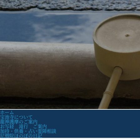
ホーム
宝池寺について
龍神護摩のご案内
お写経 滝行 ご案内
加持・供養・占い霊障相談
尼僧院ほのぼの日記