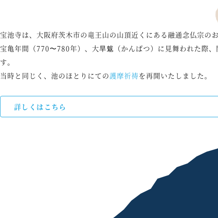
宝池寺は、大阪府茨木市の竜王山の山頂近くにある融通念仏宗の
宝亀年間（770〜780年）、大旱魃（かんばつ）に見舞われた
す。
当時と同じく、池のほとりにての
護摩祈祷
を再開いたしました。
詳しくはこちら