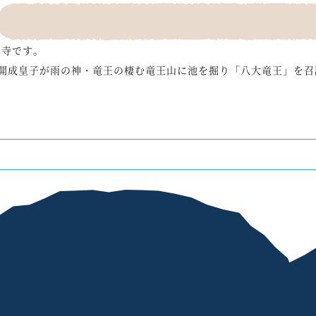
お寺です。
際、開成皇子が雨の神・竜王の棲む竜王山に池を掘り「八大竜王」を
大阪府茨木市山中にある
龍神様のお寺