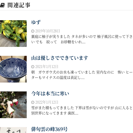
関連記事
ゆず
2019年10月28日
裏庭に柚子が実りました タネが多いので 柚子風呂に使って下さ
い でも 絞って お砂糖をいれ...
山は優しさでできています
2021年1月12日
朝 ガウガウ犬のお水も凍っていました 室内なのに 怖い ヒー
ターもマイナスの温度は表記し...
今年は本当に寒い
2022年1月12日
雪がまた積もってきました 下界は雪がないのですが 山に入ると
別世界になってきます 歯医...
俳句雲の峰369号