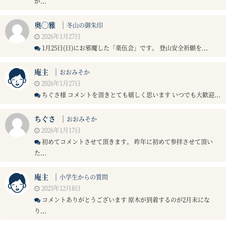
が...
奥◯雅
｜
冬山の御朱印
2026年1月27日
1月25日(日)にお邪魔した「楽伍会」です。 登山安全祈願を...
庵主
｜
おおみそか
2026年1月27日
ちぐさ様 コメントを頂きとても嬉しく思います いつでも大歓迎...
ちぐさ
｜
おおみそか
2026年1月17日
初めてコメントさせて頂きます。 昨年に初めて参拝させて頂い
た...
庵主
｜
小学生からの質問
2025年12月8日
コメントありがとうございます 原木が到着するのが2月末にな
り...