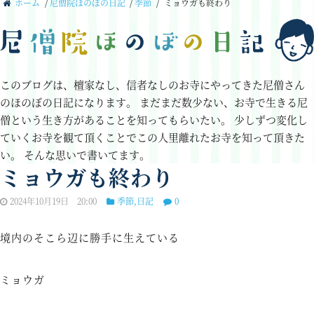
ホーム
/
尼僧院ほのぼの日記
/
季節
/
ミョウガも終わり
このブログは、檀家なし、信者なしのお寺にやってきた尼僧さん
のほのぼの日記になります。
まだまだ数少ない、お寺で生きる尼
僧という生き方があることを知ってもらいたい。
少しずつ変化し
ていくお寺を観て頂くことでこの人里離れたお寺を知って頂きた
い。
そんな思いで書いてます。
ミョウガも終わり
2024年10月19日 20:00
季節
,
日記
0
境内のそこら辺に勝手に生えている
ミョウガ