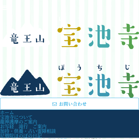
お問い合わせ
ホーム
宝池寺について
龍神護摩のご案内
お写経 滝行 ご案内
加持・供養・占い霊障相談
尼僧院ほのぼの日記