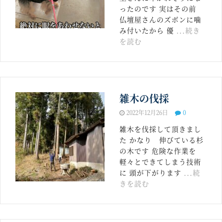
ったのです 実はその前
仏壇屋さんのズボンに噛
み付いたから 優
...続き
を読む
雑木の伐採
2022年12月26日
0
雑木を伐採して頂きまし
た かなり 伸びている杉
の木です 危険な作業を
軽々とできてしまう技術
に 頭が下がります
...続
きを読む