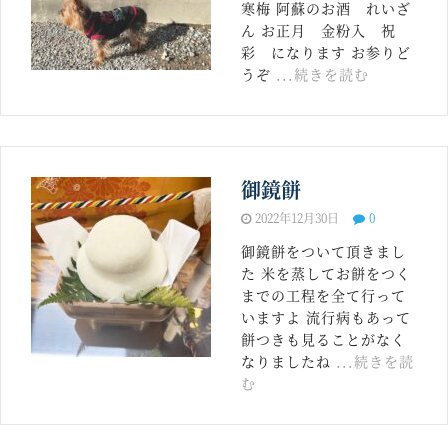
寒梅 阿蘇のお酒 れいざ
ん お正月 金粉入 祝
彩 になります お参りど
うぞ
...続きを読む
御鏡餅
2022年12月30日
0
御鏡餅をついて頂きまし
た 米を蒸してお餅をつく
までの工程を全て行って
いますよ 流行病もあって
餅つきも見ることがなく
なりましたね
...続きを読
む