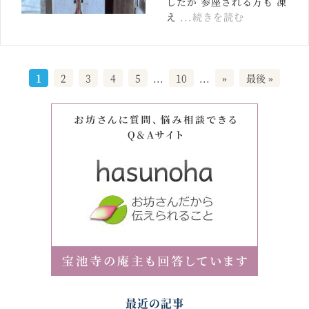
したが 参座される方も 凍
え
...続きを読む
1
2
3
4
5
...
10
...
»
最後 »
最近の記事