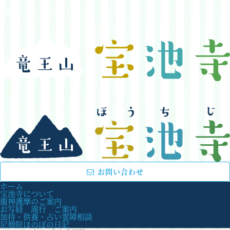
お問い合わせ
ホーム
宝池寺について
龍神護摩のご案内
お写経 滝行 ご案内
加持・供養・占い霊障相談
尼僧院ほのぼの日記