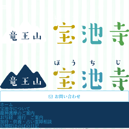
お問い合わせ
ホーム
宝池寺について
龍神護摩のご案内
お写経 滝行 ご案内
加持・供養・占い霊障相談
尼僧院ほのぼの日記