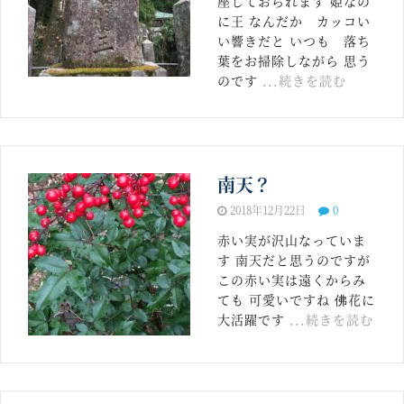
座しておられます 姫なの
に王 なんだか カッコい
い響きだと いつも 落ち
葉をお掃除しながら 思う
のです
...続きを読む
南天？
2018年12月22日
0
赤い実が沢山なっていま
す 南天だと思うのですが
この赤い実は遠くからみ
ても 可愛いですね 佛花に
大活躍です
...続きを読む