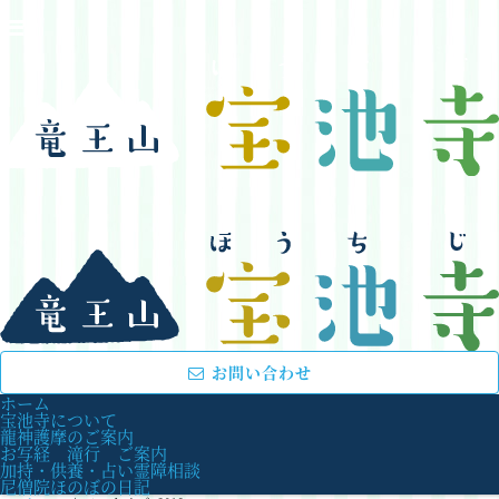
お問い合わせ
ホーム
宝池寺について
龍神護摩のご案内
お写経 滝行 ご案内
加持・供養・占い霊障相談
尼僧院ほのぼの日記