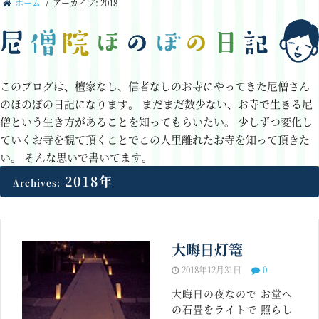
ホーム
/
アーカイブ: 2018
このブログは、檀家なし、信者なしのお寺にやってきた尼僧さん
のほのぼの日記になります。
まだまだ数少ない、お寺で生きる尼
僧という生き方があることを知ってもらいたい。
少しずつ変化し
ていくお寺を観て頂くことでこの人里離れたお寺を知って頂きた
い。
そんな思いで書いてます。
2018年
Archives:
大晦日灯篭
2018年12月31日
0
大晦日の夜なので お堂へ
の石畳をライトで 照らし