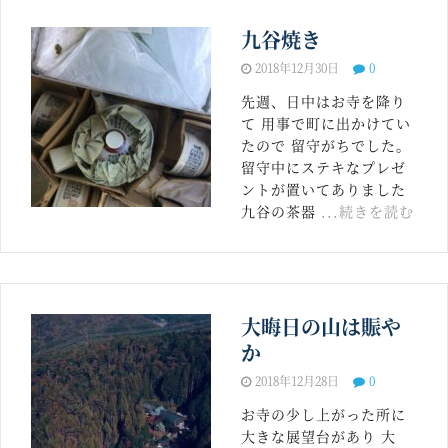
九谷焼き
2018年12月30日
0
先週、日中はお寺を降り
て 用事で町に出かけてい
たので 留守がちでした。
留守中にステキなプレゼ
ントが置いてありました
九谷の茶器
...続きを読む
大晦日の山は賑や
か
2018年12月28日
0
お寺の少し上がった所に
大きな展望台があり 大