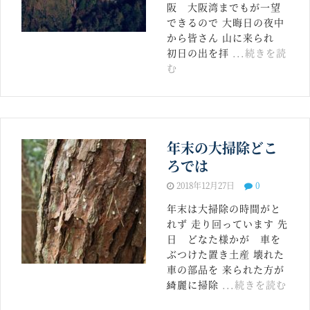
阪 大阪湾までもが一望
できるので 大晦日の夜中
から皆さん 山に来られ
初日の出を拝
...続きを読
む
年末の大掃除どこ
ろでは
2018年12月27日
0
年末は大掃除の時間がと
れず 走り回っています 先
日 どなた様かが 車を
ぶつけた置き土産 壊れた
車の部品を 来られた方が
綺麗に掃除
...続きを読む