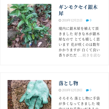
ギンモクセイ銀木
犀
2018年12月21日
0
境内に銀木犀を植えて頂
きました 好きな木が銀木
犀なので とても嬉しく思
います 花が咲くのは数年
かかりますが 白くて良い
香りがただ
...続きを読む
落とし物
2018年12月20日
0
そろそろ 落とし物に手袋
が多くなってきました 境
内にはお手洗いがあるの