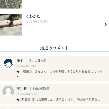
くわがた
2026年7月25日
最近のコメント
庵主
｜
冬山の御朱印
2026年2月6日
「楽伍会」みなさん 山の中を楽しそうに歩かれる姿に こちら
が...
奥◯雅
｜
冬山の御朱印
2026年1月27日
1月25日(日)にお邪魔した「楽伍会」です。 登山安全祈願を...