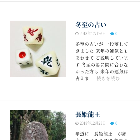
冬至の占い
2018年12月26日
0
冬至の占いが 一段落して
きました 来年の運気とも
あわせて ご説明していま
す 冬至の易に間に合わな
かった方も 来年の運気は
占えま
...続きを読む
長姫龍王
2018年12月23日
0
参道に 長姫龍王 が鎮