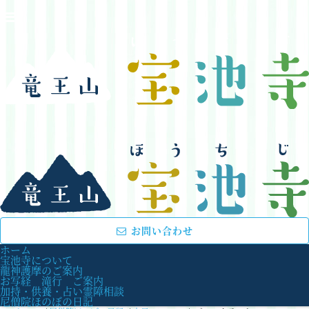
お問い合わせ
ホーム
宝池寺について
龍神護摩のご案内
お写経 滝行 ご案内
加持・供養・占い霊障相談
尼僧院ほのぼの日記