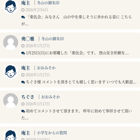
庵主
｜
冬山の御朱印
2026年2月6日
「楽伍会」みなさん 山の中を楽しそうに歩かれる姿に こちら
が...
奥◯雅
｜
冬山の御朱印
2026年1月27日
1月25日(日)にお邪魔した「楽伍会」です。 登山安全祈願を...
庵主
｜
おおみそか
2026年1月27日
ちぐさ様 コメントを頂きとても嬉しく思います いつでも大歓迎...
ちぐさ
｜
おおみそか
2026年1月17日
初めてコメントさせて頂きます。 昨年に初めて参拝させて頂い
た...
庵主
｜
小学生からの質問
2025年12月8日