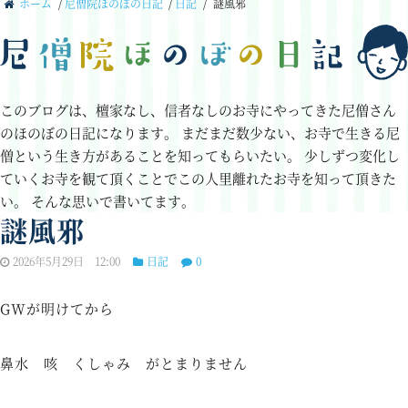
ホーム
/
尼僧院ほのぼの日記
/
日記
/
謎風邪
このブログは、檀家なし、信者なしのお寺にやってきた尼僧さん
のほのぼの日記になります。
まだまだ数少ない、お寺で生きる尼
僧という生き方があることを知ってもらいたい。
少しずつ変化し
ていくお寺を観て頂くことでこの人里離れたお寺を知って頂きた
い。
そんな思いで書いてます。
謎風邪
2026年5月29日 12:00
日記
0
GWが明けてから
鼻水 咳 くしゃみ がとまりません