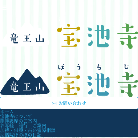
お問い合わせ
ホーム
宝池寺について
龍神護摩のご案内
お写経 滝行 ご案内
加持・供養・占い霊障相談
尼僧院ほのぼの日記