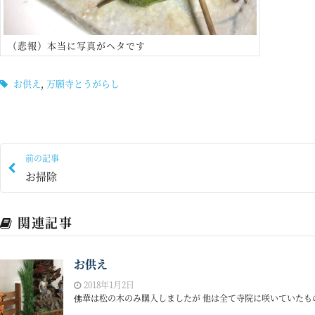
（悲報）本当に写真がヘタです
お供え
,
万願寺とうがらし
前の記事
お掃除
関連記事
お供え
2018年1月2日
佛華は松の木のみ購入しましたが 他は全て寺院に咲いていたもので