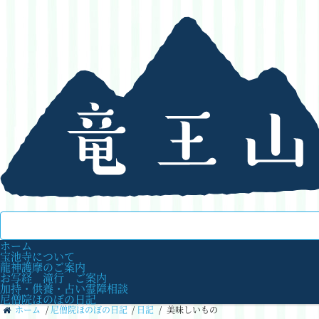
ホーム
宝池寺について
龍神護摩のご案内
お写経 滝行 ご案内
加持・供養・占い霊障相談
尼僧院ほのぼの日記
ホーム
/
尼僧院ほのぼの日記
/
日記
/
美味しいもの