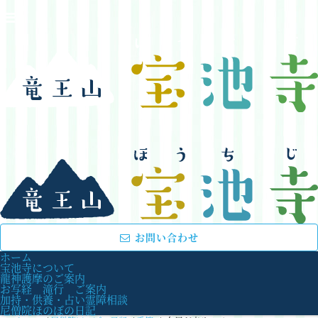
お問い合わせ
ホーム
宝池寺について
龍神護摩のご案内
お写経 滝行 ご案内
加持・供養・占い霊障相談
尼僧院ほのぼの日記