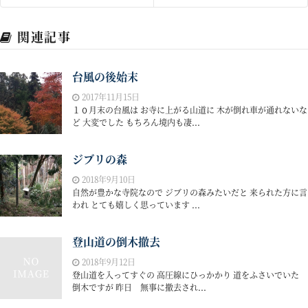
関連記事
台風の後始末
2017年11月15日
１０月末の台風は お寺に上がる山道に 木が倒れ車が通れないな
ど 大変でした もちろん境内も凄...
ジブリの森
2018年9月10日
自然が豊かな寺院なので ジブリの森みたいだと 来られた方に言
われ とても嬉しく思っています ...
登山道の倒木撤去
2018年9月12日
登山道を入ってすぐの 高圧線にひっかかり 道をふさいでいた
倒木ですが 昨日 無事に撤去され...