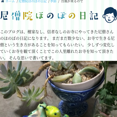
ホーム
/
尼僧院ほのぼの日記
/
季節
/
台風が来るので
このブログは、檀家なし、信者なしのお寺にやってきた尼僧さん
のほのぼの日記になります。
まだまだ数少ない、お寺で生きる尼
僧という生き方があることを知ってもらいたい。
少しずつ変化し
ていくお寺を観て頂くことでこの人里離れたお寺を知って頂きた
い。
そんな思いで書いてます。