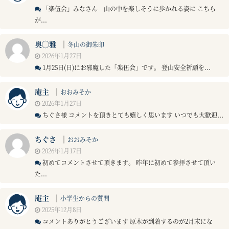
「楽伍会」みなさん 山の中を楽しそうに歩かれる姿に こちら
が...
奥◯雅
｜
冬山の御朱印
2026年1月27日
1月25日(日)にお邪魔した「楽伍会」です。 登山安全祈願を...
庵主
｜
おおみそか
2026年1月27日
ちぐさ様 コメントを頂きとても嬉しく思います いつでも大歓迎...
ちぐさ
｜
おおみそか
2026年1月17日
初めてコメントさせて頂きます。 昨年に初めて参拝させて頂い
た...
庵主
｜
小学生からの質問
2025年12月8日
コメントありがとうございます 原木が到着するのが2月末にな