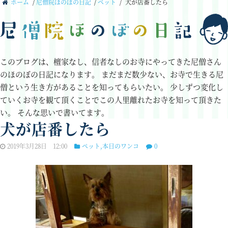
ホーム
/
尼僧院ほのぼの日記
/
ペット
/
犬が店番したら
このブログは、檀家なし、信者なしのお寺にやってきた尼僧さん
のほのぼの日記になります。
まだまだ数少ない、お寺で生きる尼
僧という生き方があることを知ってもらいたい。
少しずつ変化し
ていくお寺を観て頂くことでこの人里離れたお寺を知って頂きた
い。
そんな思いで書いてます。
犬が店番したら
2019年3月28日 12:00
ペット
,
本日のワンコ
0