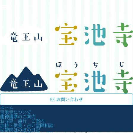
お問い合わせ
ホーム
宝池寺について
龍神護摩のご案内
お写経 滝行 ご案内
加持・供養・占い霊障相談
尼僧院ほのぼの日記