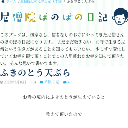
ホーム
/
尼僧院ほのぼの日記
/
季節
/
ふきのとう天ぷら
このブログは、檀家なし、信者なしのお寺にやってきた尼僧さん
のほのぼの日記になります。
まだまだ数少ない、お寺で生きる尼
僧という生き方があることを知ってもらいたい。
少しずつ変化し
ていくお寺を観て頂くことでこの人里離れたお寺を知って頂きた
い。
そんな思いで書いてます。
ふきのとう天ぷら
2022年3月16日 3:04
季節
,
日記
4
お寺の境内にふきのとうが生えていると
教えて頂いたので