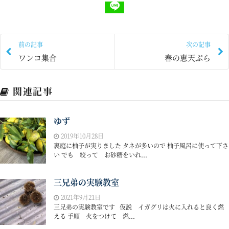
前の記事
次の記事
ワンコ集合
春の恵天ぷら
関連記事
ゆず
2019年10月28日
裏庭に柚子が実りました タネが多いので 柚子風呂に使って下さ
い でも 絞って お砂糖をいれ...
三兄弟の実験教室
2021年9月21日
三兄弟の実験教室です 仮説 イガグリは火に入れると良く燃
える 手順 火をつけて 燃...