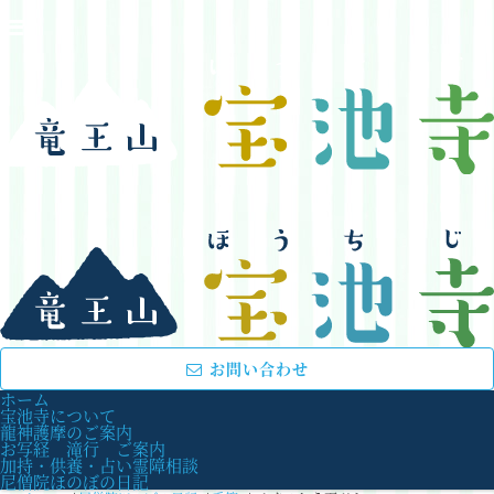
お問い合わせ
ホーム
宝池寺について
龍神護摩のご案内
お写経 滝行 ご案内
加持・供養・占い霊障相談
尼僧院ほのぼの日記