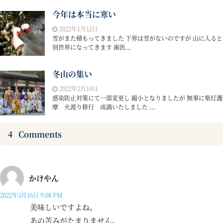
今年は本当に寒い
2022年1月12日
雪がまた積もってきました 下界は雪がないのですが 山に入ると
別世界になってきます 歯医...
冬山の集い
2022年2月14日
感染防止対策にて一部変更し 縮小となりましたが 無事に柴灯護
摩 火渡り修行 成満いたしました ...
4
Comments
かけやん
2022年3月16日 9:08 PM
美味しいですよね。
あの苦みがたまりません。