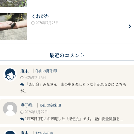
くわがた
2026年7月25日
最近のコメント
庵主
｜
冬山の御朱印
2026年2月6日
「楽伍会」みなさん 山の中を楽しそうに歩かれる姿に こちら
が...
奥◯雅
｜
冬山の御朱印
2026年1月27日
1月25日(日)にお邪魔した「楽伍会」です。 登山安全祈願を...
庵主
｜
おおみそか