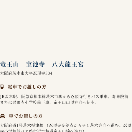
竜王山 宝池寺 八大龍王宮
大阪府茨木市大字忍頂寺304
電車でお越しの方
JR茨木駅、阪急京都本線茨木市駅から忍頂寺行きバス乗車、寿命院前
または忍頂寺小学校前下車、竜王山山頂方向へ徒歩。
車でお越しの方
大阪府道1号茨木摂津線 （忍頂寺交差点から少し茨木方向へ進む。忍頂
寺小学校前バス停付近で林道竜王山線へ進む）