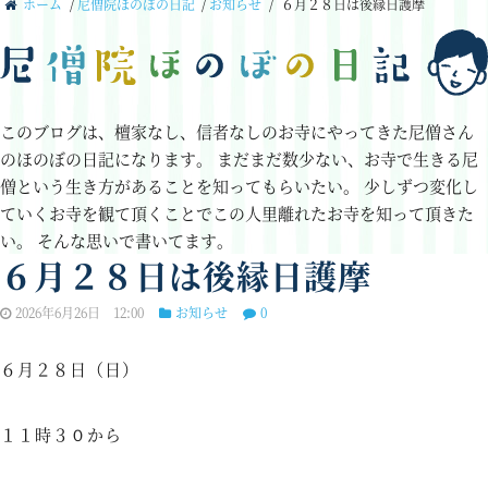
ホーム
/
尼僧院ほのぼの日記
/
お知らせ
/
６月２８日は後縁日護摩
このブログは、檀家なし、信者なしのお寺にやってきた尼僧さん
のほのぼの日記になります。
まだまだ数少ない、お寺で生きる尼
僧という生き方があることを知ってもらいたい。
少しずつ変化し
ていくお寺を観て頂くことでこの人里離れたお寺を知って頂きた
い。
そんな思いで書いてます。
６月２８日は後縁日護摩
2026年6月26日 12:00
お知らせ
0
６月２８日（日）
１１時３０から