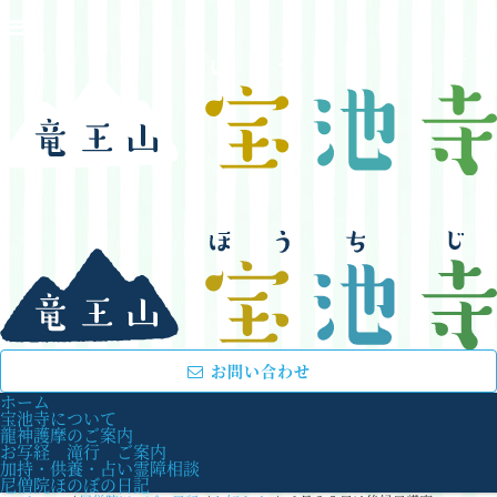
お問い合わせ
ホーム
宝池寺について
龍神護摩のご案内
お写経 滝行 ご案内
加持・供養・占い霊障相談
尼僧院ほのぼの日記