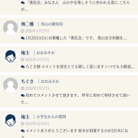
「楽伍会」みなさん 山の中を楽しそうに歩かれる姿に こちら
が...
奥◯雅
｜
冬山の御朱印
2026年1月27日
1月25日(日)にお邪魔した「楽伍会」です。 登山安全祈願を...
庵主
｜
おおみそか
2026年1月27日
ちぐさ様 コメントを頂きとても嬉しく思います いつでも大歓迎...
ちぐさ
｜
おおみそか
2026年1月17日
初めてコメントさせて頂きます。 昨年に初めて参拝させて頂い
た...
庵主
｜
小学生からの質問
2025年12月8日
コメントありがとうございます 原木が到着するのが2月末にな
り...