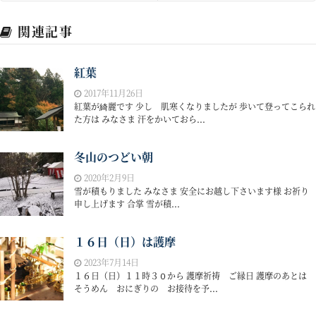
関連記事
紅葉
2017年11月26日
紅葉が綺麗です 少し 肌寒くなりましたが 歩いて登ってこられ
た方は みなさま 汗をかいておら...
冬山のつどい朝
2020年2月9日
雪が積もりました みなさま 安全にお越し下さいます様 お祈り
申し上げます 合掌 雪が積...
１６日（日）は護摩
2023年7月14日
１６日（日）１１時３０から 護摩祈祷 ご縁日 護摩のあとは
そうめん おにぎりの お接待を予...