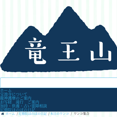
ホーム
宝池寺について
龍神護摩のご案内
お写経 滝行 ご案内
加持・供養・占い霊障相談
尼僧院ほのぼの日記
ホーム
/
尼僧院ほのぼの日記
/
本日のワンコ
/
ワンコ集合