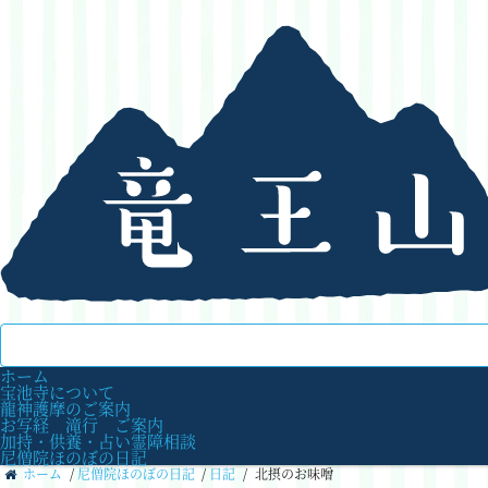
ホーム
宝池寺について
龍神護摩のご案内
お写経 滝行 ご案内
加持・供養・占い霊障相談
尼僧院ほのぼの日記
ホーム
/
尼僧院ほのぼの日記
/
日記
/
北摂のお味噌