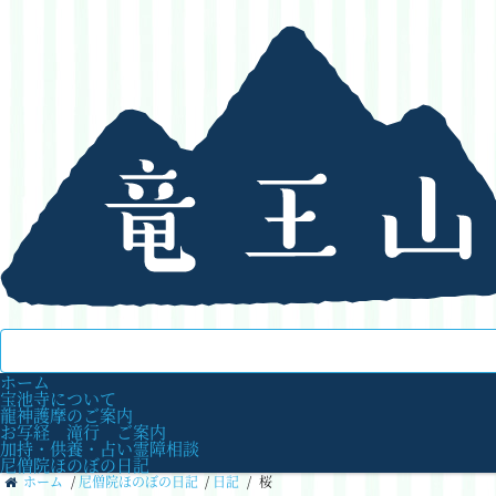
ホーム
宝池寺について
龍神護摩のご案内
お写経 滝行 ご案内
加持・供養・占い霊障相談
尼僧院ほのぼの日記
ホーム
/
尼僧院ほのぼの日記
/
日記
/
桜