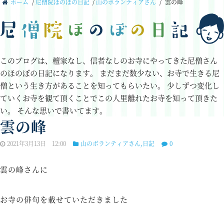
ホーム
/
尼僧院ほのぼの日記
/
山のボランティアさん
/
雲の峰
このブログは、檀家なし、信者なしのお寺にやってきた尼僧さん
のほのぼの日記になります。
まだまだ数少ない、お寺で生きる尼
僧という生き方があることを知ってもらいたい。
少しずつ変化し
ていくお寺を観て頂くことでこの人里離れたお寺を知って頂きた
い。
そんな思いで書いてます。
雲の峰
2021年3月13日 12:00
山のボランティアさん
,
日記
0
雲の峰さんに
お寺の俳句を載せていただきました