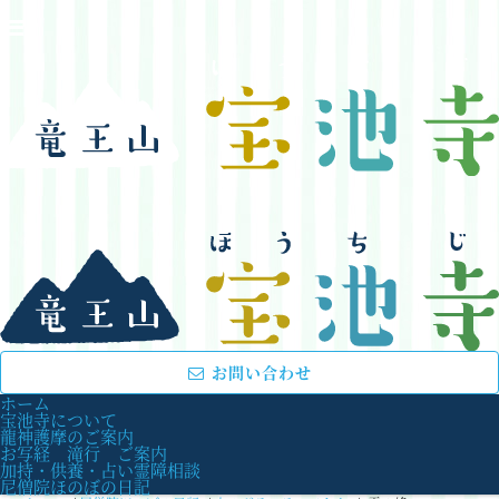
お問い合わせ
ホーム
宝池寺について
龍神護摩のご案内
お写経 滝行 ご案内
加持・供養・占い霊障相談
尼僧院ほのぼの日記