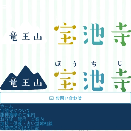
お問い合わせ
ホーム
宝池寺について
龍神護摩のご案内
お写経 滝行 ご案内
加持・供養・占い霊障相談
尼僧院ほのぼの日記