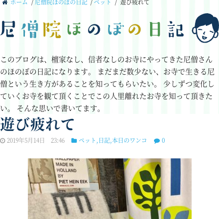
ホーム
/
尼僧院ほのぼの日記
/
ペット
/
遊び疲れて
このブログは、檀家なし、信者なしのお寺にやってきた尼僧さん
のほのぼの日記になります。
まだまだ数少ない、お寺で生きる尼
僧という生き方があることを知ってもらいたい。
少しずつ変化し
ていくお寺を観て頂くことでこの人里離れたお寺を知って頂きた
い。
そんな思いで書いてます。
遊び疲れて
2019年5月14日 23:46
ペット
,
日記
,
本日のワンコ
0