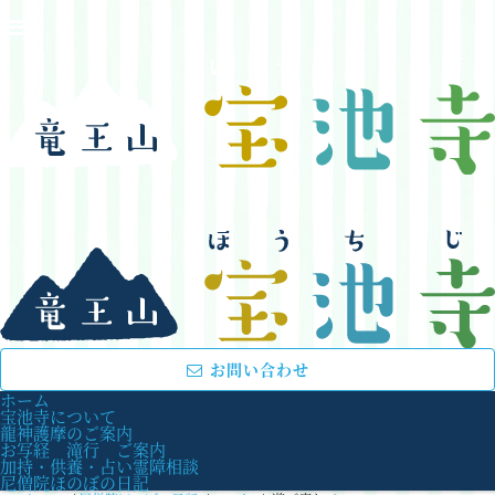
お問い合わせ
ホーム
宝池寺について
龍神護摩のご案内
お写経 滝行 ご案内
加持・供養・占い霊障相談
尼僧院ほのぼの日記