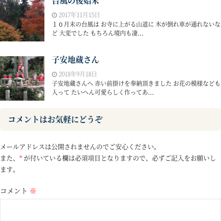
台風の後始末
2017年11月15日
１０月末の台風は お寺に上がる山道に 木が倒れ車が通れないな
ど 大変でした もちろん境内も凄...
子安地蔵さん
2018年9月18日
子安地蔵さんへ 赤い前掛けを奉納頂きました お花の模様なども
入って たいへん可愛らしく作ってあ...
コメントはお気軽にどうぞ
メールアドレスは公開されませんのでご安心ください。
また、
*
が付いている欄は必須項目となりますので、必ずご記入をお願いし
ます。
コメント
※