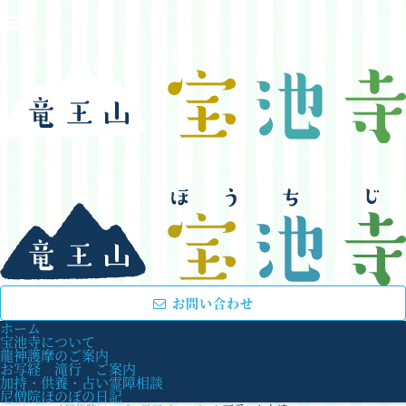
お問い合わせ
ホーム
宝池寺について
龍神護摩のご案内
お写経 滝行 ご案内
加持・供養・占い霊障相談
尼僧院ほのぼの日記