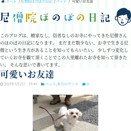
ホーム
/
尼僧院ほのぼの日記
/
ペット
/
可愛いお友達
このブログは、檀家なし、信者なしのお寺にやってきた尼僧さん
のほのぼの日記になります。
まだまだ数少ない、お寺で生きる尼
僧という生き方があることを知ってもらいたい。
少しずつ変化し
ていくお寺を観て頂くことでこの人里離れたお寺を知って頂きた
い。
そんな思いで書いてます。
可愛いお友達
2019年5月2日 19:49
ペット
,
本日のワンコ
0