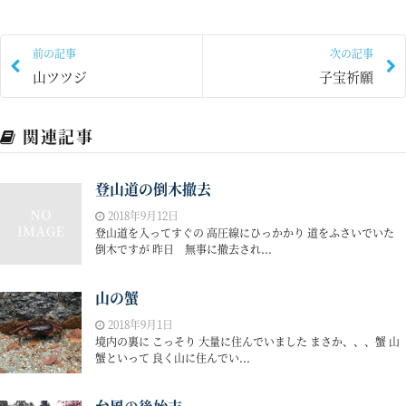
前の記事
次の記事
山ツツジ
子宝祈願
関連記事
登山道の倒木撤去
2018年9月12日
登山道を入ってすぐの 高圧線にひっかかり 道をふさいでいた
倒木ですが 昨日 無事に撤去され...
山の蟹
2018年9月1日
境内の裏に こっそり 大量に住んでいました まさか、、、蟹 山
蟹といって 良く山に住んでい...