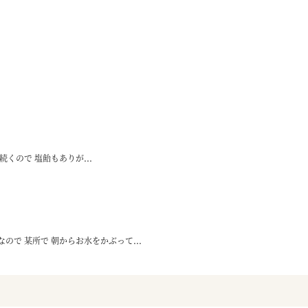
くので 塩飴もありが...
で 某所で 朝からお水をかぶって...