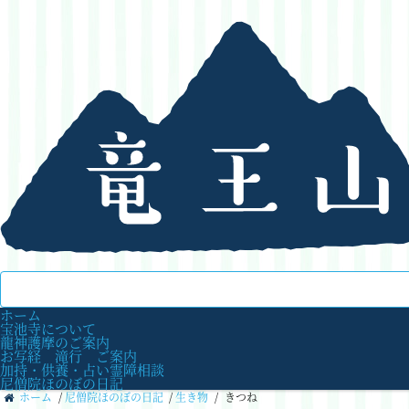
ホーム
宝池寺について
龍神護摩のご案内
お写経 滝行 ご案内
加持・供養・占い霊障相談
尼僧院ほのぼの日記
ホーム
/
尼僧院ほのぼの日記
/
生き物
/
きつね