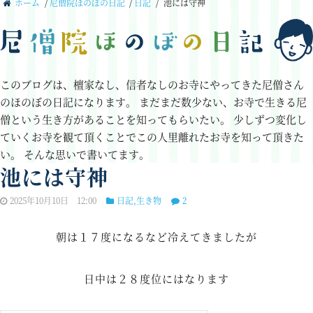
ホーム
/
尼僧院ほのぼの日記
/
日記
/
池には守神
このブログは、檀家なし、信者なしのお寺にやってきた尼僧さん
のほのぼの日記になります。
まだまだ数少ない、お寺で生きる尼
僧という生き方があることを知ってもらいたい。
少しずつ変化し
ていくお寺を観て頂くことでこの人里離れたお寺を知って頂きた
い。
そんな思いで書いてます。
池には守神
2025年10月10日 12:00
日記
,
生き物
2
朝は１７度になるなど冷えてきましたが
日中は２８度位にはなります