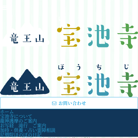
お問い合わせ
ホーム
宝池寺について
龍神護摩のご案内
お写経 滝行 ご案内
加持・供養・占い霊障相談
尼僧院ほのぼの日記