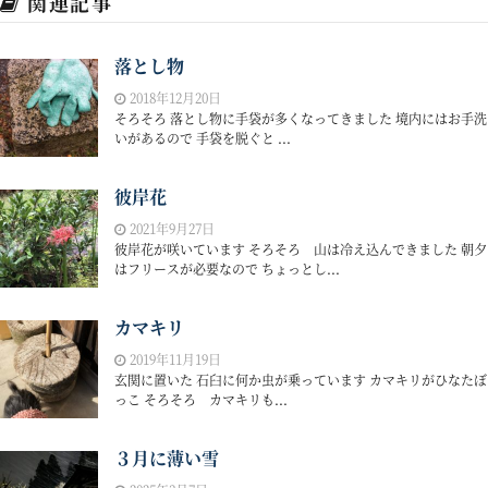
関連記事
落とし物
2018年12月20日
そろそろ 落とし物に手袋が多くなってきました 境内にはお手洗
いがあるので 手袋を脱ぐと ...
彼岸花
2021年9月27日
彼岸花が咲いています そろそろ 山は冷え込んできました 朝夕
はフリースが必要なので ちょっとし...
カマキリ
2019年11月19日
玄関に置いた 石臼に何か虫が乗っています カマキリがひなたぼ
っこ そろそろ カマキリも...
３月に薄い雪