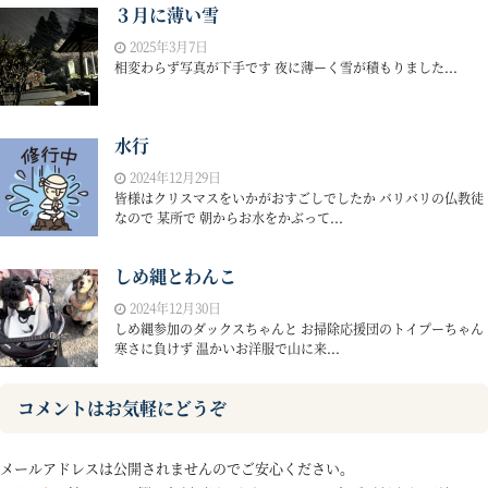
３月に薄い雪
2025年3月7日
相変わらず写真が下手です 夜に薄ーく雪が積もりました...
水行
2024年12月29日
皆様はクリスマスをいかがおすごしでしたか バリバリの仏教徒
なので 某所で 朝からお水をかぶって...
しめ縄とわんこ
2024年12月30日
しめ縄参加のダックスちゃんと お掃除応援団のトイプーちゃん
寒さに負けず 温かいお洋服で山に来...
コメントはお気軽にどうぞ
メールアドレスは公開されませんのでご安心ください。