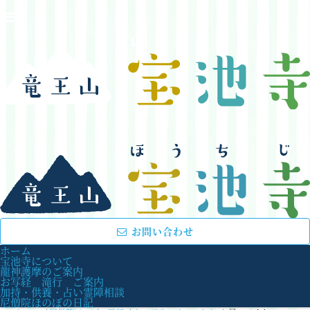
お問い合わせ
ホーム
宝池寺について
龍神護摩のご案内
お写経 滝行 ご案内
加持・供養・占い霊障相談
尼僧院ほのぼの日記