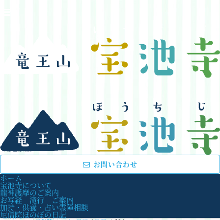
お問い合わせ
ホーム
宝池寺について
龍神護摩のご案内
お写経 滝行 ご案内
加持・供養・占い霊障相談
尼僧院ほのぼの日記