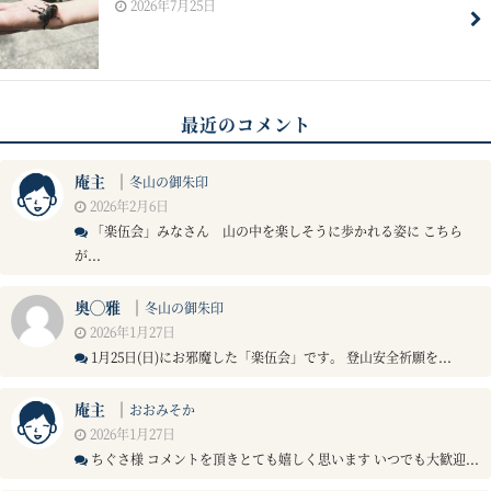
2026年7月25日
最近のコメント
庵主
｜
冬山の御朱印
2026年2月6日
「楽伍会」みなさん 山の中を楽しそうに歩かれる姿に こちら
が...
奥◯雅
｜
冬山の御朱印
2026年1月27日
1月25日(日)にお邪魔した「楽伍会」です。 登山安全祈願を...
庵主
｜
おおみそか
2026年1月27日
ちぐさ様 コメントを頂きとても嬉しく思います いつでも大歓迎...