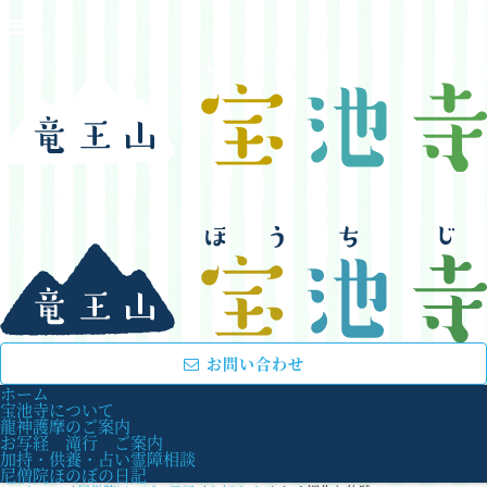
お問い合わせ
ホーム
宝池寺について
龍神護摩のご案内
お写経 滝行 ご案内
加持・供養・占い霊障相談
尼僧院ほのぼの日記