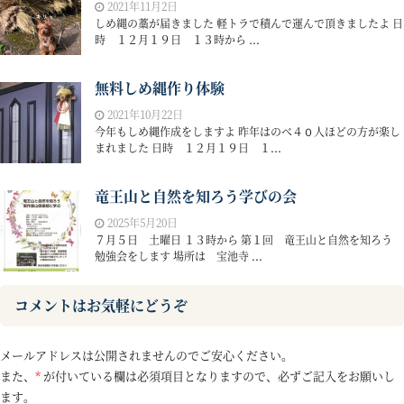
2021年11月2日
しめ縄の藁が届きました 軽トラで積んで運んで頂きましたよ 日
時 １２月１９日 １３時から ...
無料しめ縄作り体験
2021年10月22日
今年もしめ縄作成をしますよ 昨年はのべ４０人ほどの方が楽し
まれました 日時 １２月１９日 １...
竜王山と自然を知ろう学びの会
2025年5月20日
７月５日 土曜日 １３時から 第１回 竜王山と自然を知ろう
勉強会をします 場所は 宝池寺 ...
コメントはお気軽にどうぞ
メールアドレスは公開されませんのでご安心ください。
また、
*
が付いている欄は必須項目となりますので、必ずご記入をお願いし
ます。