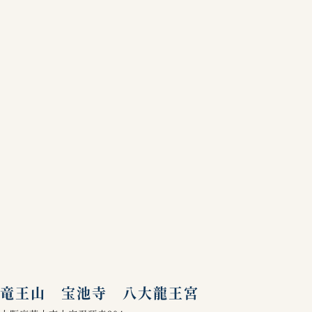
竜王山 宝池寺 八大龍王宮