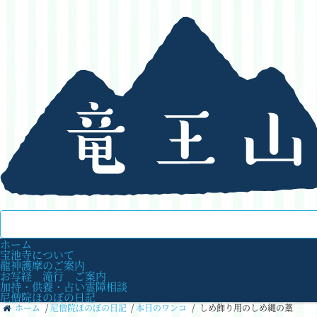
ホーム
宝池寺について
龍神護摩のご案内
お写経 滝行 ご案内
加持・供養・占い霊障相談
尼僧院ほのぼの日記
ホーム
/
尼僧院ほのぼの日記
/
本日のワンコ
/
しめ飾り用のしめ縄の藁