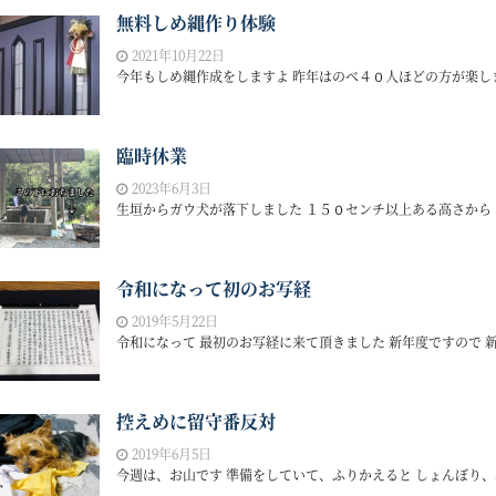
無料しめ縄作り体験
2021年10月22日
今年もしめ縄作成をしますよ 昨年はのべ４０人ほどの方が楽しま
臨時休業
2023年6月3日
生垣からガウ犬が落下しました １５０センチ以上ある高さから 
令和になって初のお写経
2019年5月22日
令和になって 最初のお写経に来て頂きました 新年度ですので 新
控えめに留守番反対
2019年6月5日
今週は、お山です 準備をしていて、ふりかえると しょんぼり、、