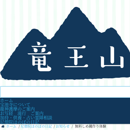
ホーム
宝池寺について
龍神護摩のご案内
お写経 滝行 ご案内
加持・供養・占い霊障相談
尼僧院ほのぼの日記
ホーム
/
尼僧院ほのぼの日記
/
お知らせ
/
無料しめ縄作り体験