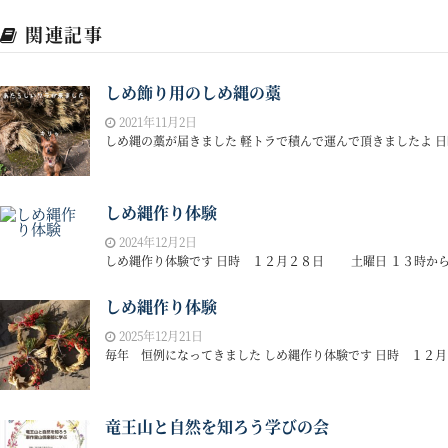
関連記事
しめ飾り用のしめ縄の藁
2021年11月2日
しめ縄の藁が届きました 軽トラで積んで運んで頂きましたよ 日時
しめ縄作り体験
2024年12月2日
しめ縄作り体験です 日時 １２月２８日 土曜日 １３時から 
しめ縄作り体験
2025年12月21日
毎年 恒例になってきました しめ縄作り体験です 日時 １２月
竜王山と自然を知ろう学びの会