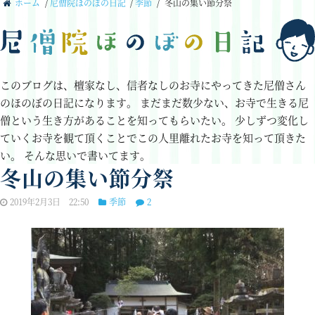
ホーム
/
尼僧院ほのぼの日記
/
季節
/
冬山の集い節分祭
このブログは、檀家なし、信者なしのお寺にやってきた尼僧さん
のほのぼの日記になります。
まだまだ数少ない、お寺で生きる尼
僧という生き方があることを知ってもらいたい。
少しずつ変化し
ていくお寺を観て頂くことでこの人里離れたお寺を知って頂きた
い。
そんな思いで書いてます。
冬山の集い節分祭
2019年2月3日 22:50
季節
2