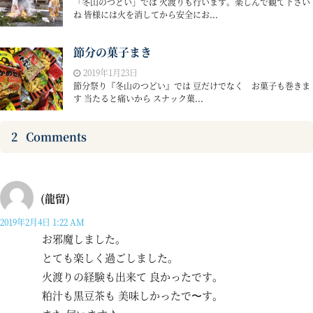
「冬山のつどい」では 火渡りも行います。楽しんで観て下さい
ね 皆様には火を消してから安全にお...
節分の菓子まき
2019年1月23日
節分祭り『冬山のつどい』では 豆だけでなく お菓子も巻きま
す 当たると痛いから スナック菓...
2
Comments
(龍留)
2019年2月4日 1:22 AM
お邪魔しました。
とても楽しく過ごしました。
火渡りの経験も出来て 良かったです。
粕汁も黒豆茶も 美味しかったで〜す。