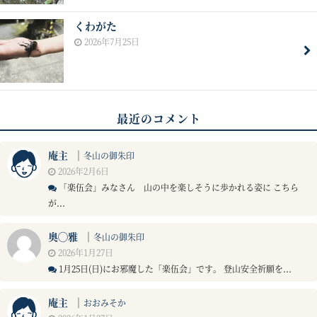
くわがた
2026年7月25日
最近のコメント
庵主
｜
冬山の御朱印
2026年2月6日
「楽伍会」みなさん 山の中を楽しそうに歩かれる姿に こちら
が...
奥◯雅
｜
冬山の御朱印
2026年1月27日
1月25日(日)にお邪魔した「楽伍会」です。 登山安全祈願を...
庵主
｜
おおみそか