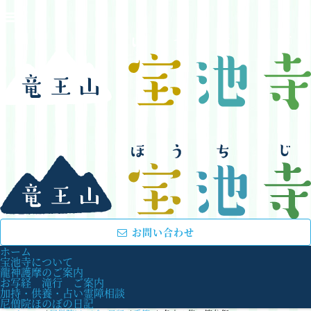
お問い合わせ
ホーム
宝池寺について
龍神護摩のご案内
お写経 滝行 ご案内
加持・供養・占い霊障相談
尼僧院ほのぼの日記