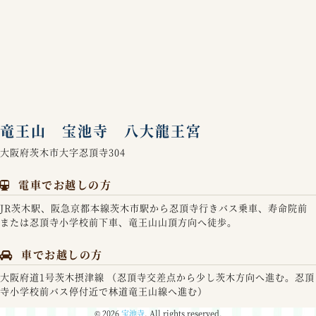
竜王山 宝池寺 八大龍王宮
大阪府茨木市大字忍頂寺304
電車でお越しの方
JR茨木駅、阪急京都本線茨木市駅から忍頂寺行きバス乗車、寿命院前
または忍頂寺小学校前下車、竜王山山頂方向へ徒歩。
車でお越しの方
大阪府道1号茨木摂津線 （忍頂寺交差点から少し茨木方向へ進む。忍頂
寺小学校前バス停付近で林道竜王山線へ進む）
© 2026
宝池寺
. All rights reserved.