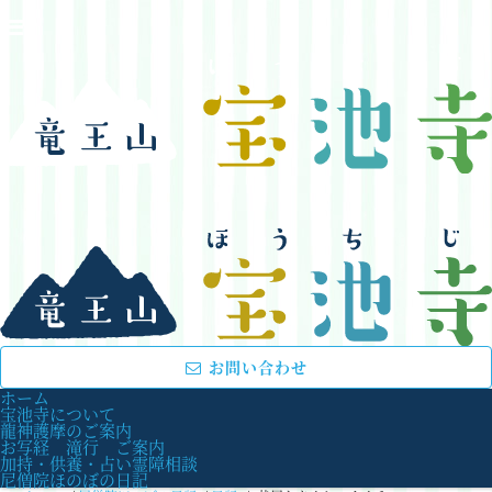
お問い合わせ
ホーム
宝池寺について
龍神護摩のご案内
お写経 滝行 ご案内
加持・供養・占い霊障相談
尼僧院ほのぼの日記