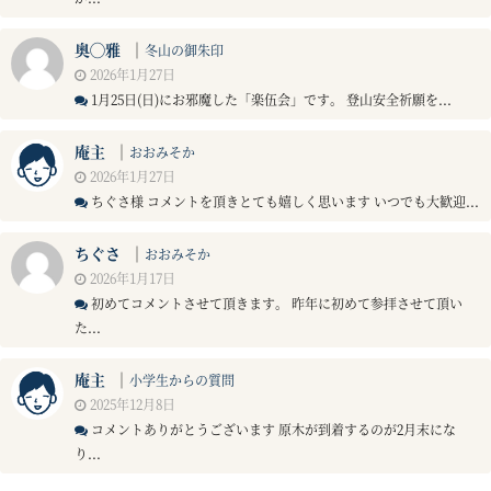
奥◯雅
｜
冬山の御朱印
2026年1月27日
1月25日(日)にお邪魔した「楽伍会」です。 登山安全祈願を...
庵主
｜
おおみそか
2026年1月27日
ちぐさ様 コメントを頂きとても嬉しく思います いつでも大歓迎...
ちぐさ
｜
おおみそか
2026年1月17日
初めてコメントさせて頂きます。 昨年に初めて参拝させて頂い
た...
庵主
｜
小学生からの質問
2025年12月8日
コメントありがとうございます 原木が到着するのが2月末にな
り...