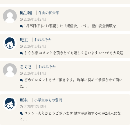
奥◯雅
｜
冬山の御朱印
2026年1月27日
1月25日(日)にお邪魔した「楽伍会」です。 登山安全祈願を...
庵主
｜
おおみそか
2026年1月27日
ちぐさ様 コメントを頂きとても嬉しく思います いつでも大歓迎...
ちぐさ
｜
おおみそか
2026年1月17日
初めてコメントさせて頂きます。 昨年に初めて参拝させて頂い
た...
庵主
｜
小学生からの質問
2025年12月8日
コメントありがとうございます 原木が到着するのが2月末にな
り...