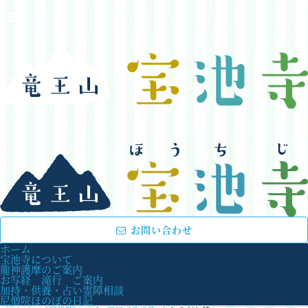
お問い合わせ
ホーム
宝池寺について
龍神護摩のご案内
お写経 滝行 ご案内
加持・供養・占い霊障相談
尼僧院ほのぼの日記