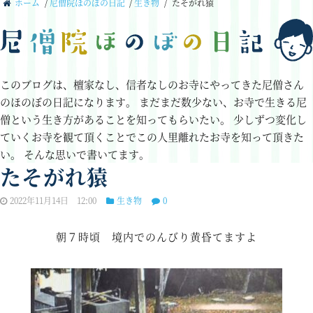
ホーム
/
尼僧院ほのぼの日記
/
生き物
/
たそがれ猿
このブログは、檀家なし、信者なしのお寺にやってきた尼僧さん
のほのぼの日記になります。
まだまだ数少ない、お寺で生きる尼
僧という生き方があることを知ってもらいたい。
少しずつ変化し
ていくお寺を観て頂くことでこの人里離れたお寺を知って頂きた
い。
そんな思いで書いてます。
たそがれ猿
2022年11月14日 12:00
生き物
0
朝７時頃 境内でのんびり黄昏てますよ