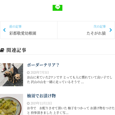
前の記事
次の記事
彩都敬愛幼稚園
たそがれ猿
関連記事
ボーダーテリア？
2020年7月5日
お山に来ていた2ワンです とっても人に慣れていて良い子でし
た 沢山の山を一緒に走っているそうで ...
柚須でお漬け物
2019年11月13日
お寺で お配りさせて頂いた 柚子をつかって お漬け物をつけた
と 持参頂きました 上手く写...