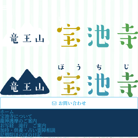
お問い合わせ
ホーム
宝池寺について
龍神護摩のご案内
お写経 滝行 ご案内
加持・供養・占い霊障相談
尼僧院ほのぼの日記