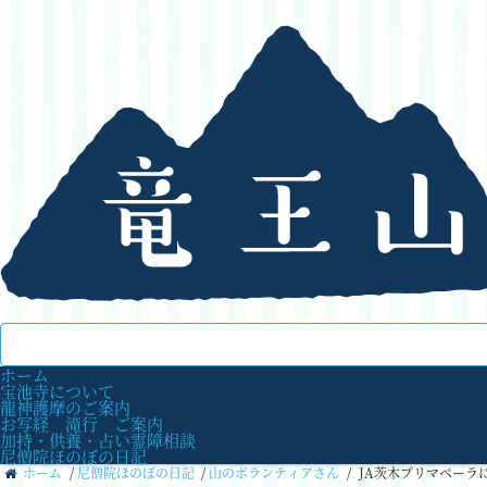
ホーム
宝池寺について
龍神護摩のご案内
お写経 滝行 ご案内
加持・供養・占い霊障相談
尼僧院ほのぼの日記
ホーム
/
尼僧院ほのぼの日記
/
山のボランティアさん
/
JA茨木プリマベーラ