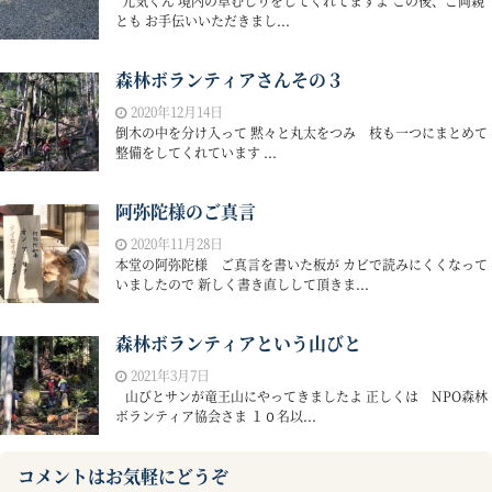
元気くん 境内の草むしりをしてくれてますよ この後、ご両親
とも お手伝いいただきまし...
森林ボランティアさんその３
2020年12月14日
倒木の中を分け入って 黙々と丸太をつみ 枝も一つにまとめて
整備をしてくれています ...
阿弥陀様のご真言
2020年11月28日
本堂の阿弥陀様 ご真言を書いた板が カビで読みにくくなって
いましたので 新しく書き直しして頂きま...
森林ボランティアという山びと
2021年3月7日
山びとサンが竜王山にやってきましたよ 正しくは NPO森林
ボランティア協会さま １０名以...
コメントはお気軽にどうぞ