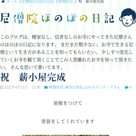
ホーム
/
尼僧院ほのぼの日記
/
修復状況
/
祝 薪小屋完成
このブログは、檀家なし、信者なしのお寺にやってきた尼僧さん
のほのぼの日記になります。
まだまだ数少ない、お寺で生きる尼
僧という生き方があることを知ってもらいたい。
少しずつ変化し
ていくお寺を観て頂くことでこの人里離れたお寺を知って頂きた
い。
そんな思いで書いてます。
祝 薪小屋完成
2021年4月11日 12:00
修復状況
,
境内の景色
,
山のボランティアさん
0
屋根をつけて
塗装をしてくれています