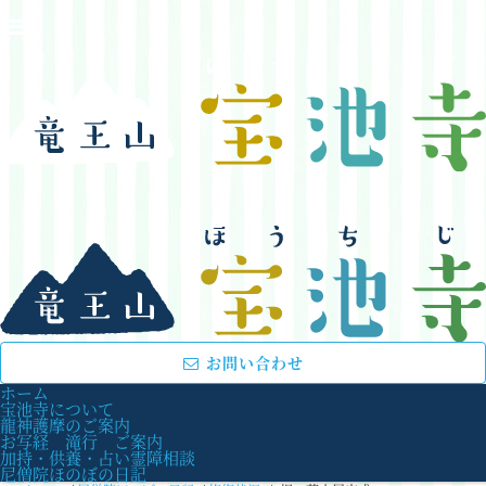
お問い合わせ
ホーム
宝池寺について
龍神護摩のご案内
お写経 滝行 ご案内
加持・供養・占い霊障相談
尼僧院ほのぼの日記