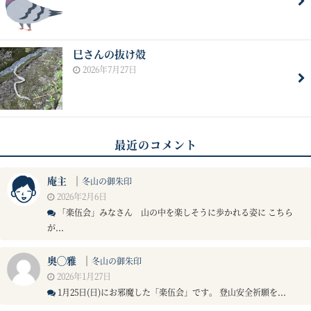
巳さんの抜け殻
2026年7月27日
最近のコメント
庵主
｜
冬山の御朱印
2026年2月6日
「楽伍会」みなさん 山の中を楽しそうに歩かれる姿に こちら
が...
奥◯雅
｜
冬山の御朱印
2026年1月27日
1月25日(日)にお邪魔した「楽伍会」です。 登山安全祈願を...