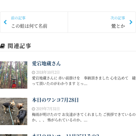
前の記事
次の記事
この蛙は何て名前
鶯とか
関連記事
愛宕地蔵さん
2018年10月2日
愛宕地蔵さんに 赤い前掛けを 奉納頂きました 心を込めて 縫
って頂いたのがわかります とっ...
本日のワンコ7月28日
2019年7月31日
梅雨が明けたので お友達がきてくれました ご挨拶できているの
か、、、 怖がられているのか、...