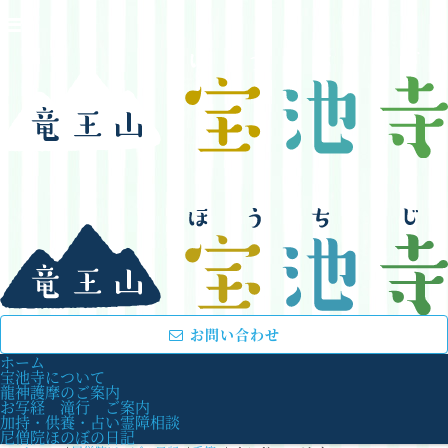
お問い合わせ
ホーム
宝池寺について
龍神護摩のご案内
お写経 滝行 ご案内
加持・供養・占い霊障相談
尼僧院ほのぼの日記