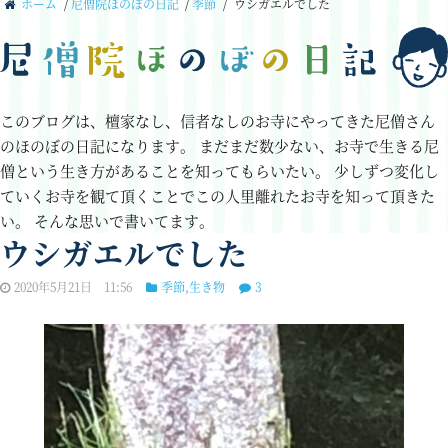
ホーム
/
尼僧院ほのぼの日記
/
季節
/
ウシガエルでした
このブログは、檀家なし、信者なしのお寺にやってきた尼僧さん
のほのぼの日記になります。
まだまだ数少ない、お寺で生きる尼
僧という生き方があることを知ってもらいたい。
少しずつ変化し
ていくお寺を観て頂くことでこの人里離れたお寺を知って頂きた
い。
そんな思いで書いてます。
ウシガエルでした
2020年5月21日 11:56
季節
,
生き物
3