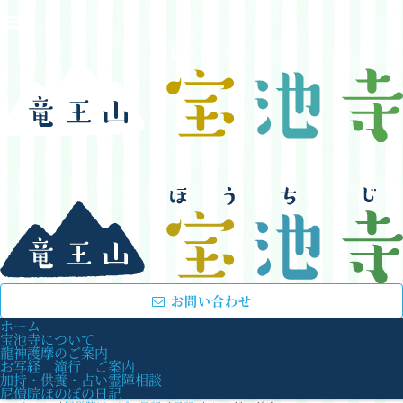
お問い合わせ
ホーム
宝池寺について
龍神護摩のご案内
お写経 滝行 ご案内
加持・供養・占い霊障相談
尼僧院ほのぼの日記