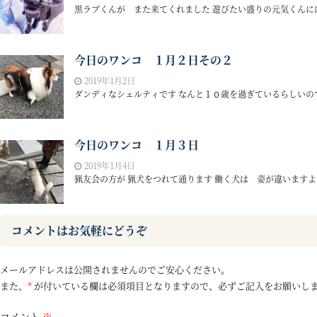
黒ラブくんが また来てくれました 遊びたい盛りの元気くんには
今日のワンコ １月２日その２
2019年1月2日
ダンディなシェルティです なんと１０歳を過ぎているらしいのです
今日のワンコ １月３日
2019年1月4日
猟友会の方が 猟犬をつれて通ります 働く犬は 姿が違いますよね
コメントはお気軽にどうぞ
メールアドレスは公開されませんのでご安心ください。
また、
*
が付いている欄は必須項目となりますので、必ずご記入をお願いし
コメント
※