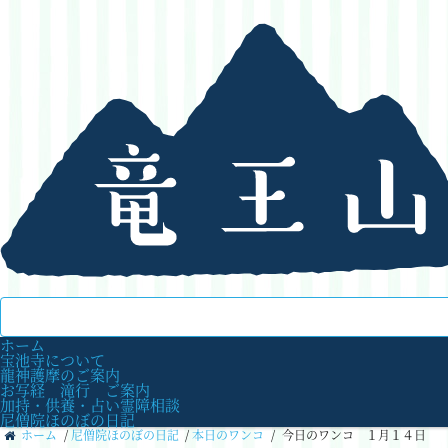
ホーム
宝池寺について
龍神護摩のご案内
お写経 滝行 ご案内
加持・供養・占い霊障相談
尼僧院ほのぼの日記
ホーム
/
尼僧院ほのぼの日記
/
本日のワンコ
/
今日のワンコ １月１４日