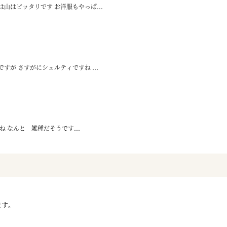
山はピッタリです お洋服もやっぱ...
が さすがにシェルティですね ...
 なんと 雑種だそうです...
ます。