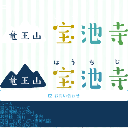
お問い合わせ
ホーム
宝池寺について
龍神護摩のご案内
お写経 滝行 ご案内
加持・供養・占い霊障相談
尼僧院ほのぼの日記