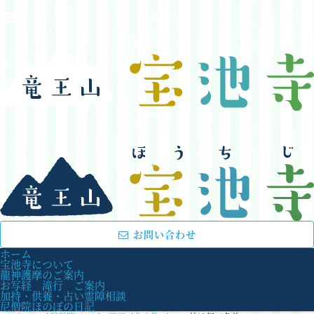
お問い合わせ
ホーム
宝池寺について
龍神護摩のご案内
お写経 滝行 ご案内
加持・供養・占い霊障相談
尼僧院ほのぼの日記