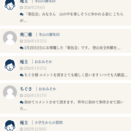
庵主
｜
冬山の御朱印
2026年2月6日
「楽伍会」みなさん 山の中を楽しそうに歩かれる姿に こちら
が...
奥◯雅
｜
冬山の御朱印
2026年1月27日
1月25日(日)にお邪魔した「楽伍会」です。 登山安全祈願を...
庵主
｜
おおみそか
2026年1月27日
ちぐさ様 コメントを頂きとても嬉しく思います いつでも大歓迎...
ちぐさ
｜
おおみそか
2026年1月17日
初めてコメントさせて頂きます。 昨年に初めて参拝させて頂い
た...
庵主
｜
小学生からの質問
2025年12月8日