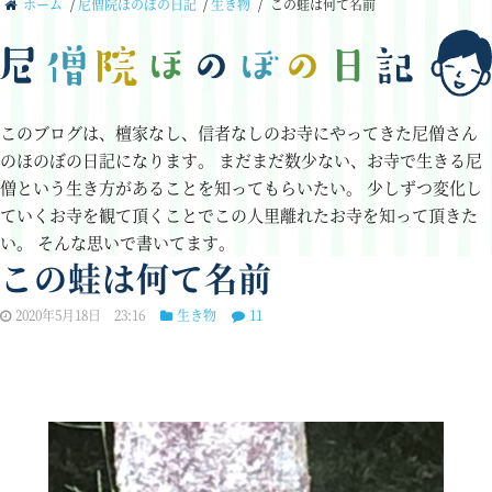
ホーム
/
尼僧院ほのぼの日記
/
生き物
/
この蛙は何て名前
このブログは、檀家なし、信者なしのお寺にやってきた尼僧さん
のほのぼの日記になります。
まだまだ数少ない、お寺で生きる尼
僧という生き方があることを知ってもらいたい。
少しずつ変化し
ていくお寺を観て頂くことでこの人里離れたお寺を知って頂きた
い。
そんな思いで書いてます。
この蛙は何て名前
2020年5月18日 23:16
生き物
11