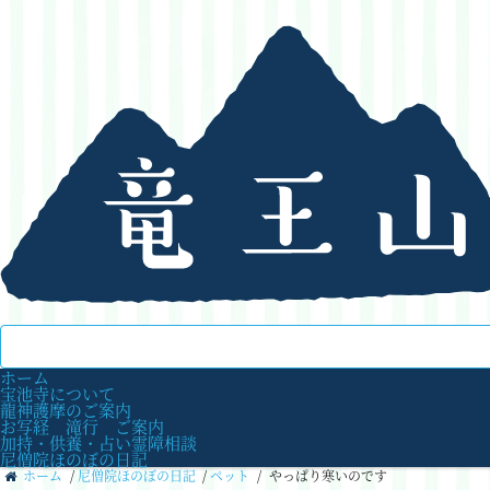
ホーム
宝池寺について
龍神護摩のご案内
お写経 滝行 ご案内
加持・供養・占い霊障相談
尼僧院ほのぼの日記
ホーム
/
尼僧院ほのぼの日記
/
ペット
/
やっぱり寒いのです