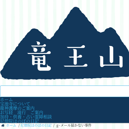
ホーム
宝池寺について
龍神護摩のご案内
お写経 滝行 ご案内
加持・供養・占い霊障相談
尼僧院ほのぼの日記
ホーム
/
尼僧院ほのぼの日記
/
g−メール届かない事件