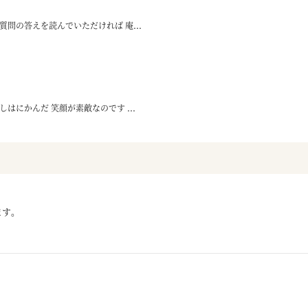
問の答えを読んでいただければ 庵...
はにかんだ 笑顔が素敵なのです ...
ます。