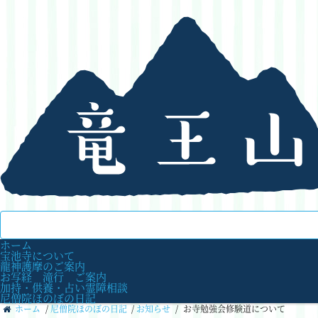
ホーム
宝池寺について
龍神護摩のご案内
お写経 滝行 ご案内
加持・供養・占い霊障相談
尼僧院ほのぼの日記
ホーム
/
尼僧院ほのぼの日記
/
お知らせ
/
お寺勉強会修験道について