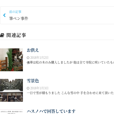
前の記事
筆ペン事件
関連記事
お供え
2018年1月2日
佛華は松の木のみ購入しましたが 他は全て寺院に咲いていたもので
雪景色
2018年1月3日
一日で雪が積もりました こんな雪の中 手を合わせに来て頂いたり
ハスノハで回答しています