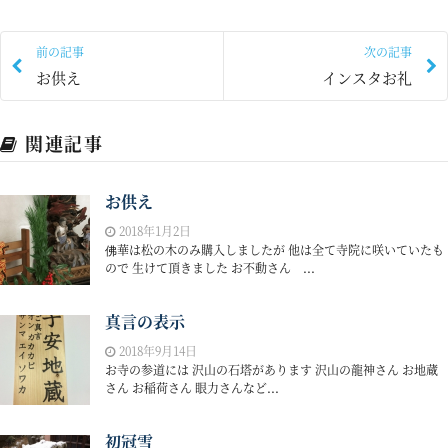
前の記事
次の記事
お供え
インスタお礼
関連記事
お供え
2018年1月2日
佛華は松の木のみ購入しましたが 他は全て寺院に咲いていたも
ので 生けて頂きました お不動さん ...
真言の表示
2018年9月14日
お寺の参道には 沢山の石塔があります 沢山の龍神さん お地蔵
さん お稲荷さん 眼力さんなど...
初冠雪