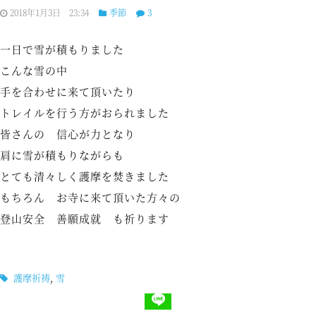
2018年1月3日 23:34
季節
3
一日で雪が積もりました
こんな雪の中
手を合わせに来て頂いたり
トレイルを行う方がおられました
皆さんの 信心が力となり
肩に雪が積もりながらも
とても清々しく護摩を焚きました
もちろん お寺に来て頂いた方々の
登山安全 善願成就 も祈ります
護摩祈祷
,
雪