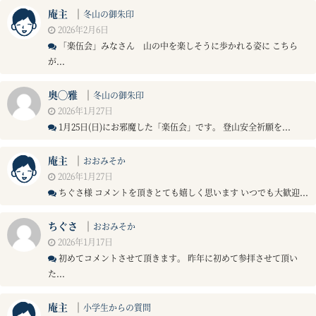
庵主
｜
冬山の御朱印
2026年2月6日
「楽伍会」みなさん 山の中を楽しそうに歩かれる姿に こちら
が...
奥◯雅
｜
冬山の御朱印
2026年1月27日
1月25日(日)にお邪魔した「楽伍会」です。 登山安全祈願を...
庵主
｜
おおみそか
2026年1月27日
ちぐさ様 コメントを頂きとても嬉しく思います いつでも大歓迎...
ちぐさ
｜
おおみそか
2026年1月17日
初めてコメントさせて頂きます。 昨年に初めて参拝させて頂い
た...
庵主
｜
小学生からの質問