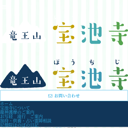
お問い合わせ
ホーム
宝池寺について
龍神護摩のご案内
お写経 滝行 ご案内
加持・供養・占い霊障相談
尼僧院ほのぼの日記