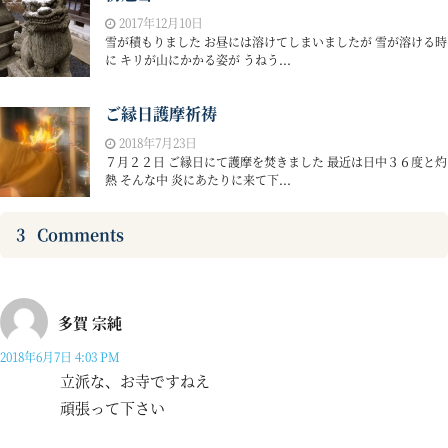
2017年12月10日
雪が積もりました お昼には溶けてしまいましたが 雪が溶ける時
に キリが山にかかる姿が うねう...
ご縁日護摩祈祷
2018年7月23日
７月２２日 ご縁日にて護摩を焚きました 最近は日中３６度と灼
熱 そんな中 炎にあたりに来て下...
3
Comments
多賀 宗純
2018年6月7日 4:03 PM
立派な、お寺ですねえ
頑張って下さい