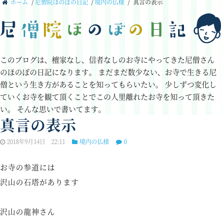
ホーム
/
尼僧院ほのぼの日記
/
境内の仏様
/
真言の表示
このブログは、檀家なし、信者なしのお寺にやってきた尼僧さん
のほのぼの日記になります。
まだまだ数少ない、お寺で生きる尼
僧という生き方があることを知ってもらいたい。
少しずつ変化し
ていくお寺を観て頂くことでこの人里離れたお寺を知って頂きた
い。
そんな思いで書いてます。
真言の表示
2018年9月14日 22:11
境内の仏様
0
お寺の参道には
沢山の石塔があります
沢山の龍神さん