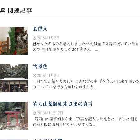
関連記事
お供え
2018年1月2日
佛華は松の木のみ購入しましたが 他は全て寺院に咲いていたも
ので 生けて頂きました お不動さん ...
雪景色
2018年1月3日
一日で雪が積もりました こんな雪の中 手を合わせに来て頂いた
り トレイルを行う方がおられました...
岩刀山薬師如来さまの真言
2018年10月17日
岩刀山の薬師如来さま ご真言を記入した札をたてました 側を
通った際にお唱えいただけやすくな...