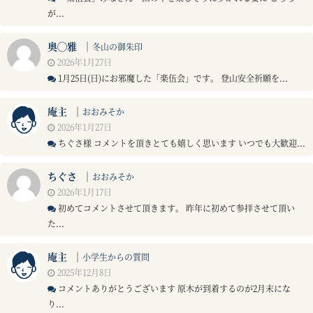
が...
奥◯雅
｜
冬山の御朱印
2026年1月27日
1月25日(日)にお邪魔した「楽伍会」です。 登山安全祈願を...
庵主
｜
おおみそか
2026年1月27日
ちぐさ様 コメントを頂きとても嬉しく思います いつでも大歓迎...
ちぐさ
｜
おおみそか
2026年1月17日
初めてコメントさせて頂きます。 昨年に初めて参拝させて頂い
た...
庵主
｜
小学生からの質問
2025年12月8日
コメントありがとうございます 原木が到着するのが2月末にな
り...