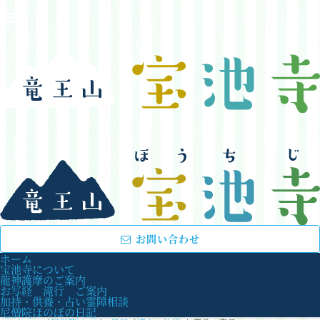
お問い合わせ
ホーム
宝池寺について
龍神護摩のご案内
お写経 滝行 ご案内
加持・供養・占い霊障相談
尼僧院ほのぼの日記