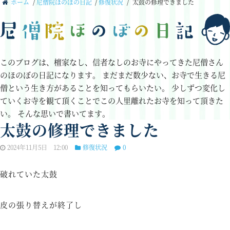
ホーム
/
尼僧院ほのぼの日記
/
修復状況
/
太鼓の修理できました
このブログは、檀家なし、信者なしのお寺にやってきた尼僧さん
のほのぼの日記になります。
まだまだ数少ない、お寺で生きる尼
僧という生き方があることを知ってもらいたい。
少しずつ変化し
ていくお寺を観て頂くことでこの人里離れたお寺を知って頂きた
い。
そんな思いで書いてます。
太鼓の修理できました
2024年11月5日 12:00
修復状況
0
破れていた太鼓
皮の張り替えが終了し