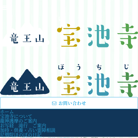
お問い合わせ
ホーム
宝池寺について
龍神護摩のご案内
お写経 滝行 ご案内
加持・供養・占い霊障相談
尼僧院ほのぼの日記