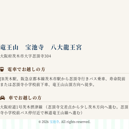
竜王山 宝池寺 八大龍王宮
大阪府茨木市大字忍頂寺304
電車でお越しの方
JR茨木駅、阪急京都本線茨木市駅から忍頂寺行きバス乗車、寿命院前
または忍頂寺小学校前下車、竜王山山頂方向へ徒歩。
車でお越しの方
大阪府道1号茨木摂津線 （忍頂寺交差点から少し茨木方向へ進む。忍頂
寺小学校前バス停付近で林道竜王山線へ進む）
© 2026
宝池寺
. All rights reserved.