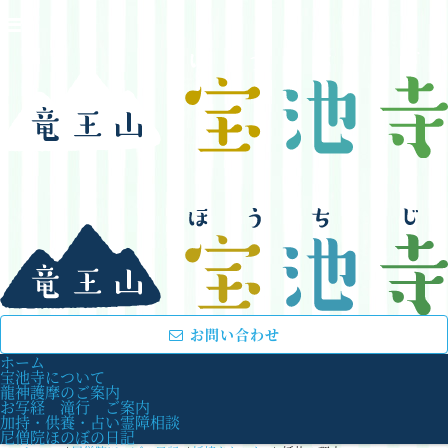
お問い合わせ
ホーム
宝池寺について
龍神護摩のご案内
お写経 滝行 ご案内
加持・供養・占い霊障相談
尼僧院ほのぼの日記