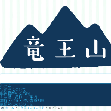
ホーム
宝池寺について
龍神護摩のご案内
お写経 滝行 ご案内
加持・供養・占い霊障相談
尼僧院ほのぼの日記
ホーム
/
尼僧院ほのぼの日記
/
カブトムシ