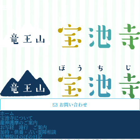
お問い合わせ
ホーム
宝池寺について
龍神護摩のご案内
お写経 滝行 ご案内
加持・供養・占い霊障相談
尼僧院ほのぼの日記