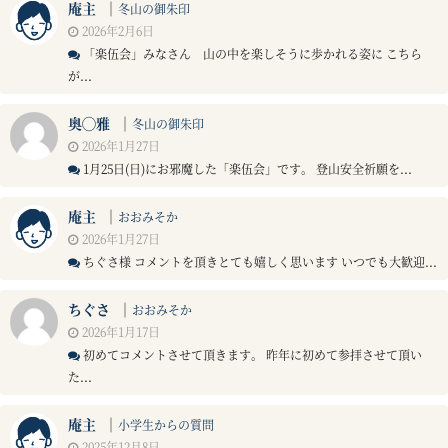
庵主
｜
冬山の御朱印
2026年2月6日
「楽伍会」みなさん 山の中を楽しそうに歩かれる姿に こちら
が...
奥◯雅
｜
冬山の御朱印
2026年1月27日
1月25日(日)にお邪魔した「楽伍会」です。 登山安全祈願を...
庵主
｜
おおみそか
2026年1月27日
ちぐさ様 コメントを頂きとても嬉しく思います いつでも大歓迎...
ちぐさ
｜
おおみそか
2026年1月17日
初めてコメントさせて頂きます。 昨年に初めて参拝させて頂い
た...
庵主
｜
小学生からの質問
2025年12月8日