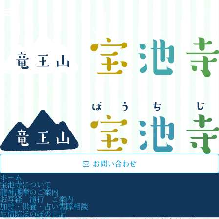
お問い合わせ
ホーム
宝池寺について
龍神護摩のご案内
お写経 滝行 ご案内
加持・供養・占い霊障相談
尼僧院ほのぼの日記