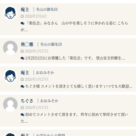
庵主
｜
冬山の御朱印
2026年2月6日
「楽伍会」みなさん 山の中を楽しそうに歩かれる姿に こちら
が...
奥◯雅
｜
冬山の御朱印
2026年1月27日
1月25日(日)にお邪魔した「楽伍会」です。 登山安全祈願を...
庵主
｜
おおみそか
2026年1月27日
ちぐさ様 コメントを頂きとても嬉しく思います いつでも大歓迎...
ちぐさ
｜
おおみそか
2026年1月17日
初めてコメントさせて頂きます。 昨年に初めて参拝させて頂い
た...
庵主
｜
小学生からの質問