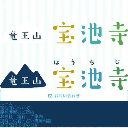
お問い合わせ
ホーム
宝池寺について
龍神護摩のご案内
お写経 滝行 ご案内
加持・供養・占い霊障相談
尼僧院ほのぼの日記